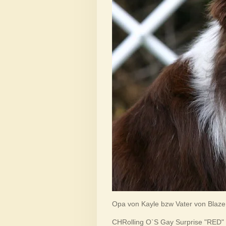
Opa von Kayle bzw Vater von Blaze
CHRolling O`S Gay Surprise "RED"