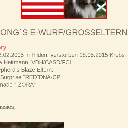
SONG´S E-WURF/GROSSELTERN
ory
02.2005 in Hilden, verstorben 18.05.2015 Krebs i
via Heitmann, VDH/CASD/FCI
pherd's Blaze Eltern:
y Surprise "RED"DNA-CP
ornado " ZORA"
ussies,