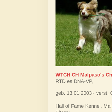
WTCH CH Malpaso's Ch
RTD es DNA-VP,
geb. 13.01.2003~ verst. 
Hall of Fame Kennel, Ma