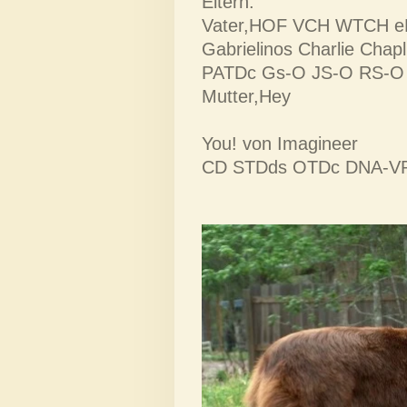
Eltern:
Vater,HOF VCH WTCH e
Gabrielinos Charlie Chapl
PATDc Gs-O JS-O RS-
Mutter,Hey
You! von Imagineer
CD STDds OTDc DNA-V