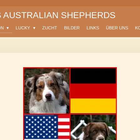
S AUSTRALIAN SHEPHERDS
ON
LUCKY
ZUCHT
BILDER
LINKS
ÜBER UNS
K