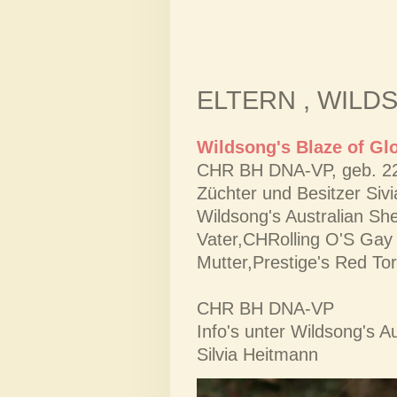
ELTERN , WILD
Wildsong's Blaze of Gl
CHR BH DNA-VP, geb. 22.
Züchter und Besitzer Si
Wildsong's Australian She
Vater,CHRolling O'S Ga
Mutter,Prestige's Red T
CHR BH DNA-VP
Info's unter Wildsong's A
Silvia Heitmann