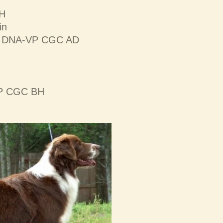
H
in
O DNA-VP CGC AD
P CGC BH