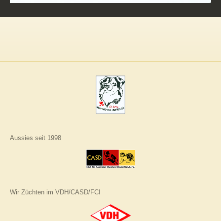
Aussies seit 1998
Wir Züchten im VDH/CASD/FCI